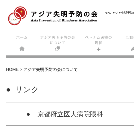
NPO アジア失明予
HOME
>
アジア失明予防の会について
● リンク
● 京都府立医大病院眼科