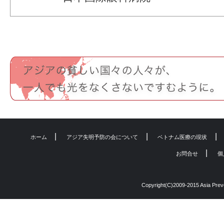
|
|
|
ホーム
アジア失明予防の会について
ベトナム医療の現状
|
お問合せ
個
Copyright(C)2009-2015 Asia Preven