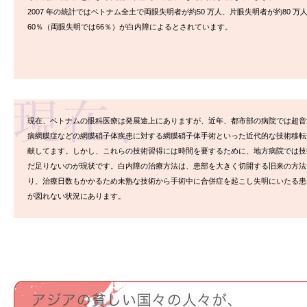
2007 年の統計ではベトナム全土で両眼失明者が約50 万人、片眼失明者が約80 
60％（両眼失明では66％）が白内障によるとされています。
現在、ベトナムの眼科医療は発展途上にありますが、近年、都市部の病院では超音
病網膜症などの網膜硝子体疾患に対する網膜硝子体手術といった近代的な技術移転
献してます。しかし、これらの技術習得には時間を要するために、地方病院では技
だ足りないのが現状です。白内障の治療方法は、患部を大きく切開する旧来の方法
り、治療日数もかかるため未熟な技術から手術中に合併症を起こし失明にいたる患
が図れない状況にあります。