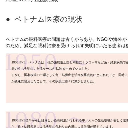
HOME
>
ベトナム医療の現状
● ベトナム医療の現状
ベトナムの眼科医療の問題は古くからあり、NGO や海外
のため、満足な眼科治療を受け られず失明にいたる患者は
1950 年代、ベトナムは、他の発展途上国と同様にトラコーマなど角・結膜疾患
者のうち失明にいたるケースが81% を占めていました。
しかし、国家政策の一環として角・結膜疾患治療が重点的にとられたこと、同時に
が急速に普及したことで、その疾患は徐々に減少しました。
1980 年代後半からは目覚しい経済発展が行われる中、人々の生活環境が著しく
ら、角・結膜疾患による失明に代わり白内障による失明が増えています。