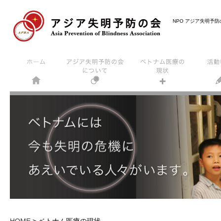
NPO アジア失明予