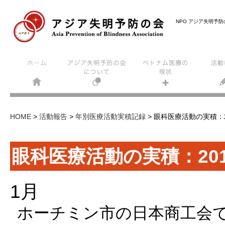
NPO アジア失明予
HOME
>
活動報告
>
年別医療活動実積記録
>
眼科医療活動の実積：2
眼科医療活動の実積：201
1月
ホーチミン市の日本商工会