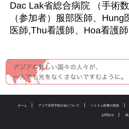
Dac Lak省総合病院 （手術数
（参加者）服部医師、Hung医師
医師,Thu看護師、Hoa看護師
|
|
|
ホーム
アジア失明予防の会について
ベトナム医療の現状
|
お問合せ
個