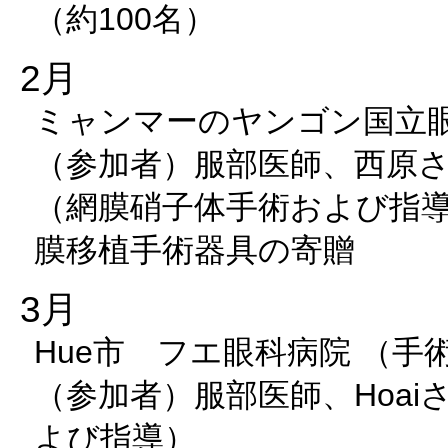
（約100名）
2月
ミャンマーのヤンゴン国立眼
（参加者）服部医師、西原
（網膜硝子体手術および指
膜移植手術器具の寄贈
3月
Hue市 フエ眼科病院 （手
（参加者）服部医師、Hoai
よび指導）