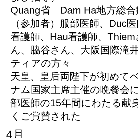
Quang省 Dam Ha地方総
（参加者）服部医師、Duc医師、
看護師、Hau看護師、Thi
ん、脇谷さん、大阪国際滝
ティアの方々
天皇、皇后両陛下が初めてベ
ナム国家主席主催の晩餐会
部医師の15年間にわたる献
くご賞賛された
4月